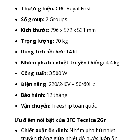
Thương hiệu:
CBC Royal First
Số group:
2 Groups
Kích thước:
796 x 572 x 531 mm
Trọng lượng:
70 kg
Dung tích nồi hơi:
14 lít
Nhóm pha bù nhiệt truyền thống:
4,4 kg
Công suất:
3.500 W
Điện năng:
220/240V – 50/60Hz
Bảo hành:
12 tháng
Vận chuyển:
Freeship toàn quốc
Ưu điểm nổi bật của BFC Tecnica 2Gr
Chiết xuất ổn định:
Nhóm pha bù nhiệt
truyền thống giúp nhiệt độ nước luôn ổn