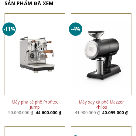
SẢN PHẨM ĐÃ XEM
-11%
-4%
Máy pha cà phê Profitec
Máy xay cà phê Mazzer
Jump
Philos
Giá
Giá
Giá
Giá
50.000.000
₫
44.600.000
₫
41.900.000
₫
40.099.000
₫
gốc
hiện
gốc
hiện
là:
tại
là:
tại
50.000.000 ₫.
là:
41.900.000 ₫.
là:
44.600.000 ₫.
40.0