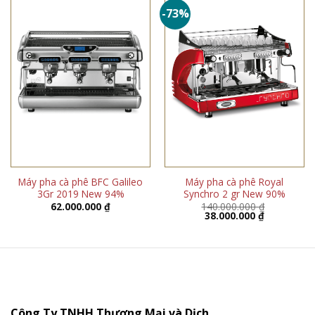
-73%
Máy pha cà phê BFC Galileo
Máy pha cà phê Royal
3Gr 2019 New 94%
Synchro 2 gr New 90%
62.000.000
₫
140.000.000
₫
Giá
Giá
38.000.000
₫
gốc
hiện
là:
tại
140.000.000 ₫.
là:
38.000.000 
Công Ty TNHH Thương Mại và Dịch