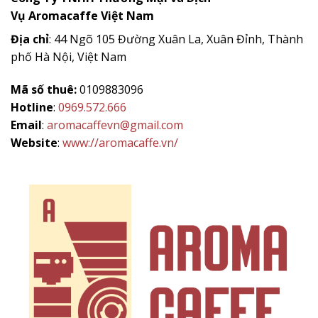
Vụ
Aromacaffe
Việt Nam
Địa chỉ
: 44 Ngõ 105 Đường Xuân La, Xuân Đỉnh, Thành
phố Hà Nội, Việt Nam
Mã số thuê:
0109883096
Hotline
:
0969.572.666
Email
:
aromacaffevn@gmail.com
Website
:
www://aromacaffe.vn/