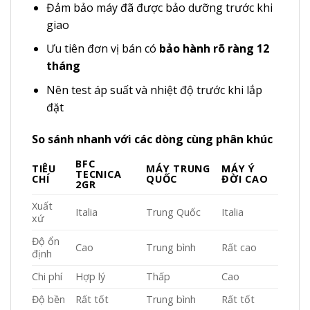
Đảm bảo máy đã được bảo dưỡng trước khi
giao
Ưu tiên đơn vị bán có
bảo hành rõ ràng 12
tháng
Nên test áp suất và nhiệt độ trước khi lắp
đặt
So sánh nhanh với các dòng cùng phân khúc
BFC
TIÊU
MÁY TRUNG
MÁY Ý
TECNICA
CHÍ
QUỐC
ĐỜI CAO
2GR
Xuất
Italia
Trung Quốc
Italia
xứ
Độ ổn
Cao
Trung bình
Rất cao
định
Chi phí
Hợp lý
Thấp
Cao
Độ bền
Rất tốt
Trung bình
Rất tốt