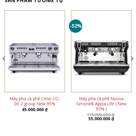
SẢN PHẨM TƯƠNG TỰ
-52%
Máy pha cà phê Cime CO-
Máy pha cà phê Nuova
00 2 group New 95%
Simonelli Appia Life ( New
95% )
45.000.000
₫
115.000.000
₫
Giá
Giá
55.000.000
₫
gốc
hiện
là:
tại
115.000.000 ₫.
là:
55.000.000 