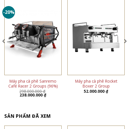
-20%
Máy pha cà phê Sanremo
Máy pha cà phê Rocket
Café Racer 2 Groups (96%)
Boxer 2 Group
á
298.000.000
₫
52.000.000
₫
ện
Giá
Giá
238.000.000
₫
gốc
hiện
là:
tại
.000.000 ₫.
298.000.000 ₫.
là:
238.000.000 ₫.
SẢN PHẨM ĐÃ XEM