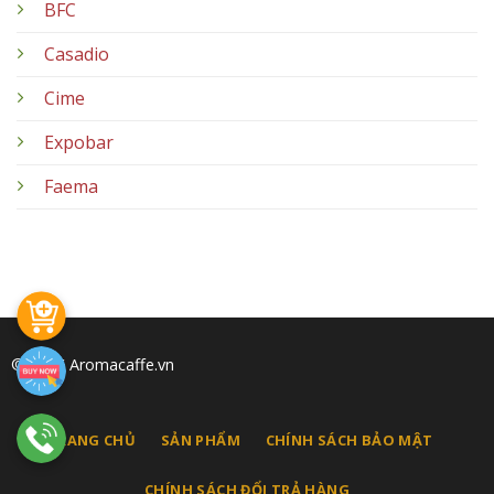
BFC
Casadio
Cime
Expobar
Faema
© 2026 Aromacaffe.vn
TRANG CHỦ
SẢN PHẨM
CHÍNH SÁCH BẢO MẬT
CHÍNH SÁCH ĐỔI TRẢ HÀNG