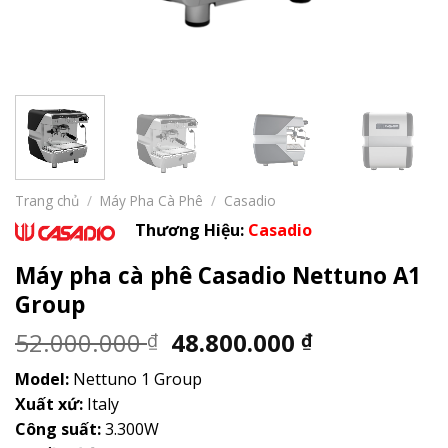
Trang chủ
/
Máy Pha Cà Phê
/
Casadio
Thương Hiệu:
Casadio
Máy pha cà phê Casadio Nettuno A1
Group
Giá
Giá
52.000.000
48.800.000
₫
₫
gốc
hiện
Model:
Nettuno 1 Group
là:
tại
Xuất xứ:
Italy
52.000.000 ₫.
là:
Công suất:
3.300W
48.800.000 