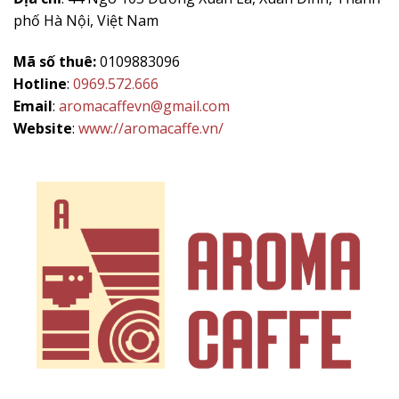
phố Hà Nội, Việt Nam
Mã số thuê:
0109883096
Hotline
:
0969.572.666
Email
:
aromacaffevn@gmail.com
Website
:
www://aromacaffe.vn/