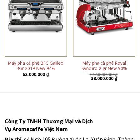
Máy pha cà phê BFC Galileo
Máy pha cà phê Royal
3Gr 2019 New 94%
Synchro 2 gr New 90%
62.000.000
₫
140.000.000
₫
Giá
Giá
38.000.000
₫
gốc
hiện
là:
tại
140.000.000 ₫.
là:
38.000.000 
Công Ty TNHH Thương Mại và Dịch
Vụ
Aromacaffe
Việt Nam
Địa chỉ
: 44 Ngõ 105 Đường Xuân La, Xuân Đỉnh, Thành