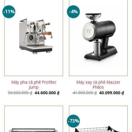
-11%
-4%
Máy pha cà phê Profitec
Máy xay cà phê Mazzer
Jump
Philos
Giá
Giá
Giá
Giá
50.000.000
₫
44.600.000
₫
41.900.000
₫
40.099.000
₫
gốc
hiện
gốc
hiện
là:
tại
là:
tại
50.000.000 ₫.
là:
41.900.000 ₫.
là:
44.600.000 ₫.
40.0
-73%