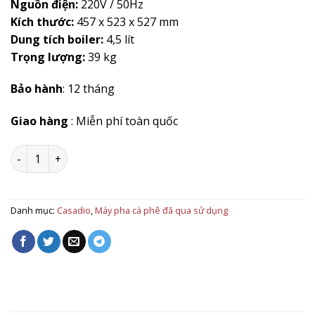
Nguồn điện:
220V / 50Hz
Kích thước:
457 x 523 x 527 mm
Dung tích boiler:
4,5 lít
Trọng lượng:
39 kg
Bảo hành
: 12 tháng
Giao hàng
: Miễn phí toàn quốc
Máy pha cà phê Casadio Nettuno A1 Group số lượng
Danh mục:
Casadio
,
Máy pha cà phê đã qua sử dụng