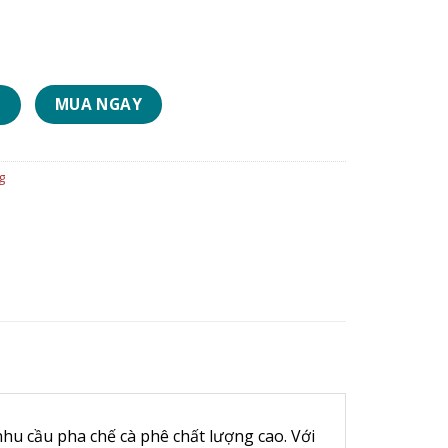
Group Trưng Bày số lượng
MUA NGAY
G
g
nhu cầu pha chế cà phê chất lượng cao. Với