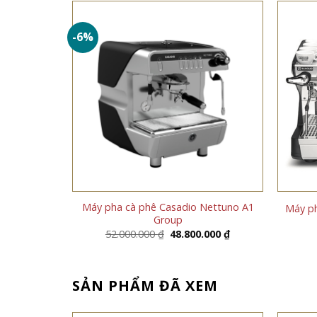
-6%
asse 5 Like
Máy pha cà phê Casadio Nettuno A1
Máy ph
Group
Giá
Giá
52.000.000
₫
48.800.000
₫
gốc
hiện
là:
tại
52.000.000 ₫.
là:
48.800.000 ₫.
SẢN PHẨM ĐÃ XEM