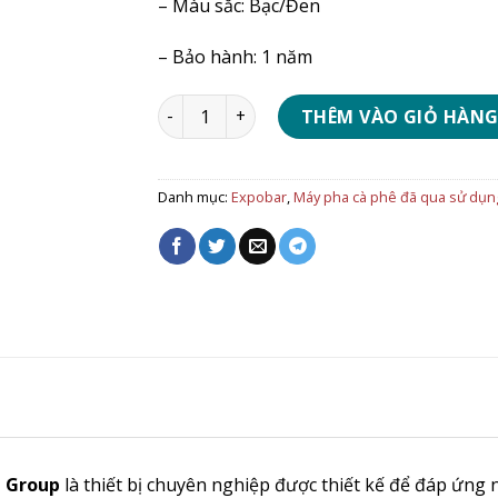
– Màu sắc: Bạc/Đen
– Bảo hành: 1 năm
Máy pha cà phê Expobar New Elegance 1 
THÊM VÀO GIỎ HÀN
Danh mục:
Expobar
,
Máy pha cà phê đã qua sử dụn
1 Group
là thiết bị chuyên nghiệp được thiết kế để đáp ứng 