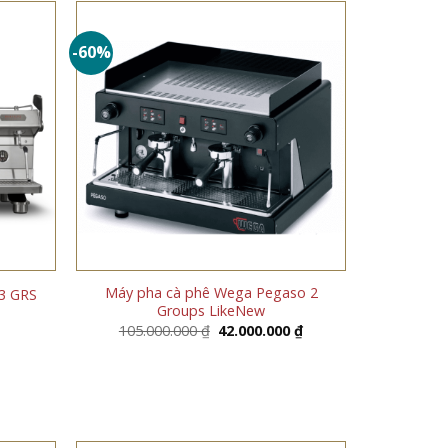
-60%
Máy pha cà phê Wega Pegaso 2
 3 GRS
Groups LikeNew
Giá
Giá
105.000.000
₫
42.000.000
₫
gốc
hiện
là:
tại
105.000.000 ₫.
là:
42.000.000 ₫.