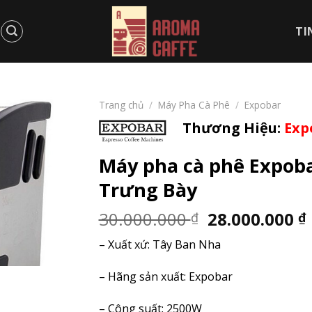
TI
Trang chủ
/
Máy Pha Cà Phê
/
Expobar
Thương Hiệu:
Exp
Máy pha cà phê Expob
Trưng Bày
Giá
30.000.000
28.000.000
₫
₫
gốc
– Xuất xứ: Tây Ban Nha
là:
30.000.000 ₫
– Hãng sản xuất: Expobar
– Công suất: 2500W