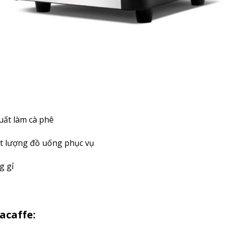
uất làm cà phê
ất lượng đồ uống phục vụ
g gỉ
acaffe: