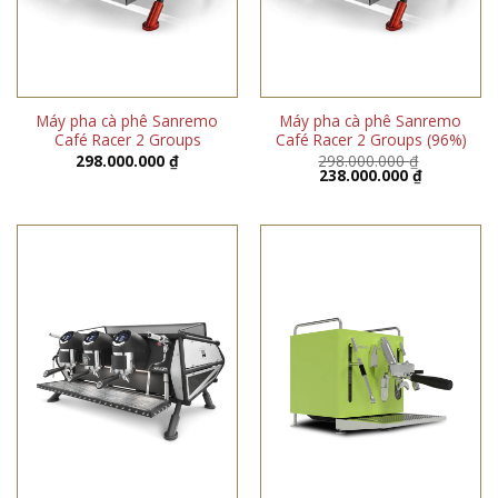
Máy pha cà phê Sanremo
Máy pha cà phê Sanremo
Café Racer 2 Groups
Café Racer 2 Groups (96%)
298.000.000
₫
298.000.000
₫
Giá
Giá
238.000.000
₫
gốc
hiện
là:
tại
298.000.000 ₫.
là:
238.000.00