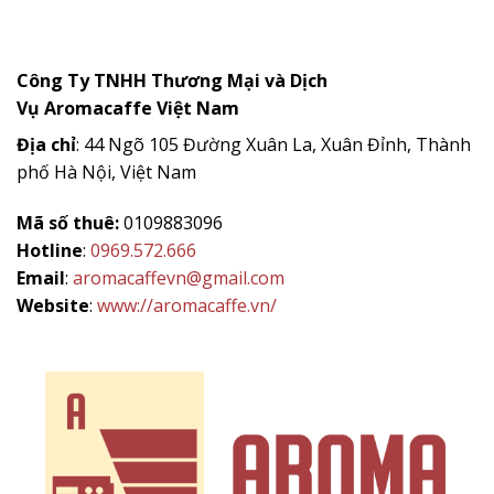
Công Ty TNHH Thương Mại và Dịch
Vụ
Aromacaffe
Việt Nam
Địa chỉ
: 44 Ngõ 105 Đường Xuân La, Xuân Đỉnh, Thành
phố Hà Nội, Việt Nam
Mã số thuê:
0109883096
Hotline
:
0969.572.666
Email
:
aromacaffevn@gmail.com
Website
:
www://aromacaffe.vn/