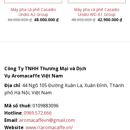
Máy pha cà phê Casadio
Máy pha cà phê Casadio
Undici A2 Group
Undici WD A1 Group
Giá
Giá
Giá
Giá
66.000.000
₫
48.000.000
₫
48.900.000
₫
42.900.000
₫
gốc
hiện
gốc
hiện
là:
tại
là:
tại
66.000.000 ₫.
là:
48.900.000 ₫.
là:
48.000.000 ₫.
42.9
Công Ty TNHH Thương Mại và Dịch
Vụ
Aromacaffe
Việt Nam
Địa chỉ
: 44 Ngõ 105 Đường Xuân La, Xuân Đỉnh, Thành
phố Hà Nội, Việt Nam
Mã số thuê:
0109883096
Hotline
:
0969.572.666
Email
:
aromacaffevn@gmail.com
Website
:
www://aromacaffe.vn/