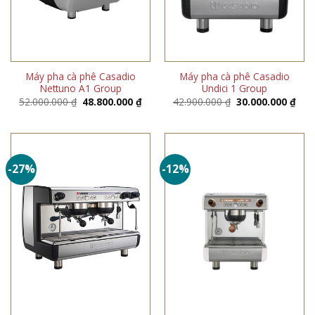
Máy pha cà phê Casadio
Máy pha cà phê Casadio
Nettuno A1 Group
Undici 1 Group
Giá
Giá
Giá
Giá
52.000.000
₫
48.800.000
₫
42.900.000
₫
30.000.000
₫
gốc
hiện
gốc
hiện
là:
tại
là:
tại
52.000.000 ₫.
là:
42.900.000 ₫.
là:
48.800.000 ₫.
30.0
-27%
-12%