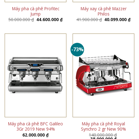
Máy pha cà phê Profitec
Máy xay cà phê Mazzer
Jump
Philos
Giá
Giá
Giá
Giá
50.000.000
₫
44.600.000
₫
41.900.000
₫
40.099.000
₫
gốc
hiện
gốc
hiện
là:
tại
là:
tại
50.000.000 ₫.
là:
41.900.000 ₫.
là:
44.600.000 ₫.
40.0
-73%
Máy pha cà phê BFC Galileo
Máy pha cà phê Royal
3Gr 2019 New 94%
Synchro 2 gr New 90%
62.000.000
₫
140.000.000
₫
Giá
Giá
38.000.000
₫