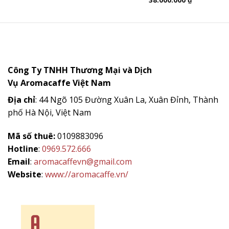
gốc
hiện
là:
tại
140.000.000 ₫.
là:
38.000.000 
Công Ty TNHH Thương Mại và Dịch
Vụ
Aromacaffe
Việt Nam
Địa chỉ
: 44 Ngõ 105 Đường Xuân La, Xuân Đỉnh, Thành
phố Hà Nội, Việt Nam
Mã số thuê:
0109883096
Hotline
:
0969.572.666
Email
:
aromacaffevn@gmail.com
Website
:
www://aromacaffe.vn/