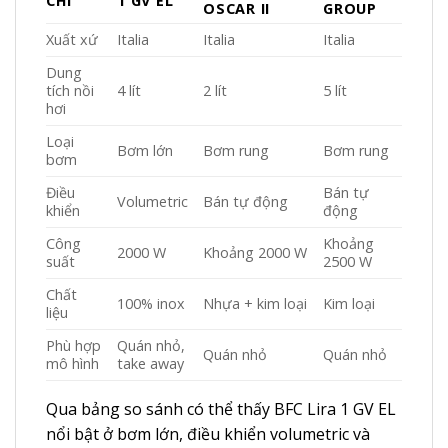
CHÍ
1 GV EL
OSCAR II
GROUP
Xuất xứ
Italia
Italia
Italia
Dung
tích nồi
4 lít
2 lít
5 lít
hơi
Loại
Bơm lớn
Bơm rung
Bơm rung
bơm
Điều
Bán tự
Volumetric
Bán tự động
khiển
động
Công
Khoảng
2000 W
Khoảng 2000 W
suất
2500 W
Chất
100% inox
Nhựa + kim loại
Kim loại
liệu
Phù hợp
Quán nhỏ,
Quán nhỏ
Quán nhỏ
mô hình
take away
Qua bảng so sánh có thể thấy BFC Lira 1 GV EL
nổi bật ở bơm lớn, điều khiển volumetric và