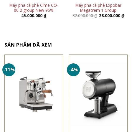
Máy pha cà phê Cime CO-
Máy pha cà phê Expobar
00 2 group New 95%
Megacrem 1 Group
Giá
Giá
45.000.000
₫
32.000.000
₫
28.000.000
₫
gốc
hiện
là:
tại
32.000.000 ₫.
là:
28.0
SẢN PHẨM ĐÃ XEM
-11%
-4%