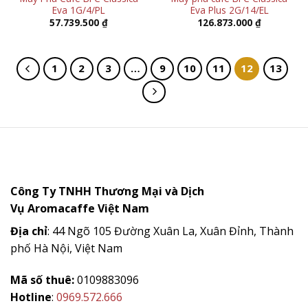
Eva 1G/4/PL
Eva Plus 2G/14/EL
57.739.500
₫
126.873.000
₫
1
2
3
…
9
10
11
12
13
Công Ty TNHH Thương Mại và Dịch
Vụ
Aromacaffe
Việt Nam
Địa chỉ
: 44 Ngõ 105 Đường Xuân La, Xuân Đỉnh, Thành
phố Hà Nội, Việt Nam
Mã số thuê:
0109883096
Hotline
:
0969.572.666