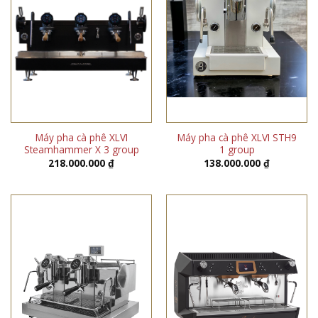
Máy pha cà phê XLVI
Máy pha cà phê XLVI STH9
Steamhammer X 3 group
1 group
218.000.000
₫
138.000.000
₫