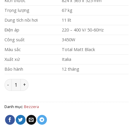
Kích thước
824 x 565 x 525 mm
Trọng lượng
67 kg
Dung tích nồi hơi
11 lít
Điện áp
220 – 400 V/ 50-60Hz
Công suất
3450W
Màu sắc
Total Matt Black
Xuất xứ
Italia
Bảo hành
12 tháng
Máy Pha Cafe Bezzera Arcadia Brewing Profile 2 Groups - 
Danh mục:
Bezzera