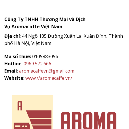
Công Ty TNHH Thương Mại và Dịch
Vụ
Aromacaffe
Việt Nam
Địa chỉ
: 44 Ngõ 105 Đường Xuân La, Xuân Đỉnh, Thành
phố Hà Nội, Việt Nam
Mã số thuê:
0109883096
Hotline
:
0969.572.666
Email
:
aromacaffevn@gmail.com
Website
:
www://aromacaffe.vn/