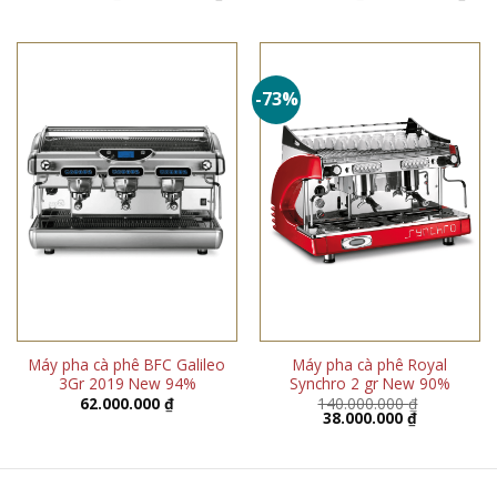
gốc
hiện
gốc
hiện
là:
tại
là:
tại
50.000.000 ₫.
là:
41.900.000 ₫.
là:
44.600.000 ₫.
40.0
-73%
Máy pha cà phê BFC Galileo
Máy pha cà phê Royal
3Gr 2019 New 94%
Synchro 2 gr New 90%
62.000.000
₫
140.000.000
₫
Giá
Giá
38.000.000
₫
gốc
hiện
là:
tại
140.000.000 ₫.
là:
38.000.000 