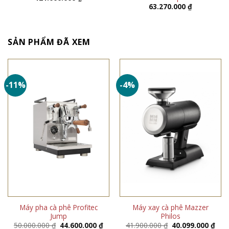
63.270.000
₫
SẢN PHẨM ĐÃ XEM
-11%
-4%
Máy pha cà phê Profitec
Máy xay cà phê Mazzer
Jump
Philos
Giá
Giá
Giá
Giá
50.000.000
₫
44.600.000
₫
41.900.000
₫
40.099.000
₫