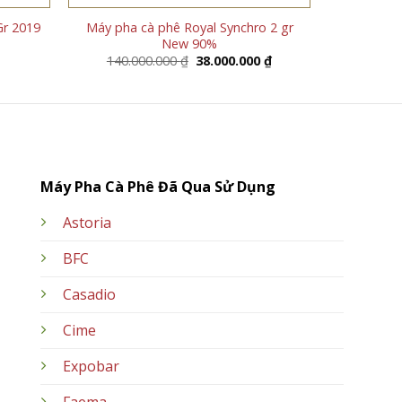
Gr 2019
Máy pha cà phê Royal Synchro 2 gr
New 90%
Giá
Giá
140.000.000
₫
38.000.000
₫
gốc
hiện
là:
tại
140.000.000 ₫.
là:
38.000.000 ₫.
Máy Pha Cà Phê Đã Qua Sử Dụng
Astoria
BFC
Casadio
Cime
Expobar
Faema