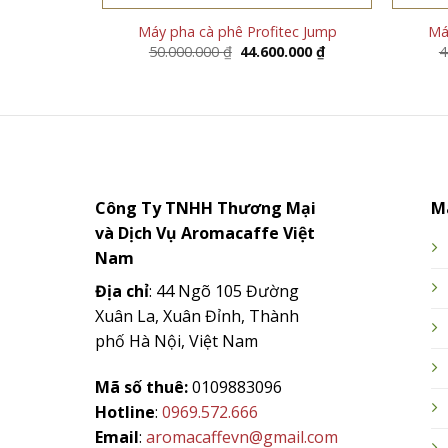
Máy pha cà phê Profitec Jump
Má
Giá
Giá
50.000.000
₫
44.600.000
₫
4
gốc
hiện
là:
tại
50.000.000 ₫.
là:
44.600.000 ₫.
Công Ty TNHH Thương Mại
M
và Dịch Vụ
Aromacaffe
Việt
Nam
Địa chỉ
: 44 Ngõ 105 Đường
Xuân La, Xuân Đỉnh, Thành
phố Hà Nội, Việt Nam
Mã số thuê:
0109883096
Hotline
:
0969.572.666
Email
:
aromacaffevn@gmail.com