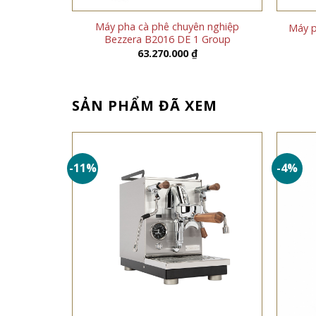
B2016 DE 2
Máy pha cà phê chuyên nghiệp
Máy p
 Đen, Đỏ)
Bezzera B2016 DE 1 Group
63.270.000
₫
SẢN PHẨM ĐÃ XEM
-11%
-4%