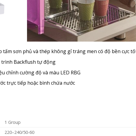
p tấm sơn phủ và thép không gỉ tráng men có độ bền cực tố
 trình Backflush tự động
Hiệu chỉnh cường độ và màu LED RBG
c trực tiếp hoặc bình chứa nước
1 Group
220–240/50-60