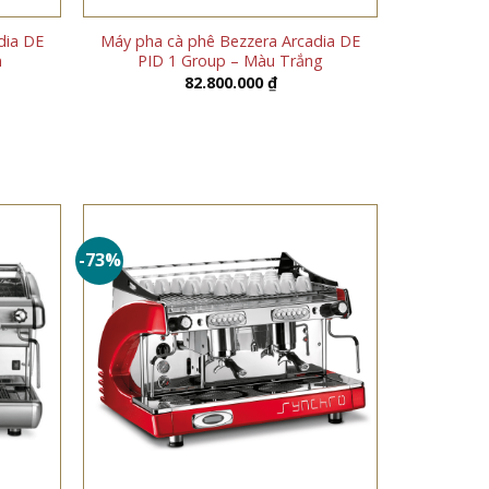
dia DE
Máy pha cà phê Bezzera Arcadia DE
n
PID 1 Group – Màu Trắng
82.800.000
₫
-73%