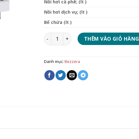
Nồi hơi cà phê; (lt )
Nồi hơi dịch vụ; (lt )
Bể chứa (lt )
Máy pha cafe Bezzera Matrix Top De Elect
THÊM VÀO GIỎ HÀN
Danh mục:
Bezzera