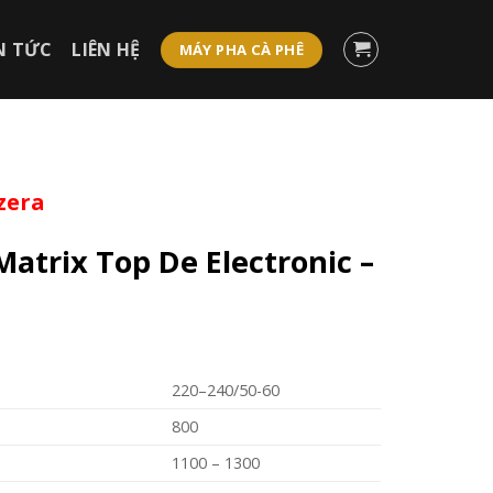
N TỨC
LIÊN HỆ
MÁY PHA CÀ PHÊ
zera
atrix Top De Electronic –
220–240/50-60
800
1100 – 1300