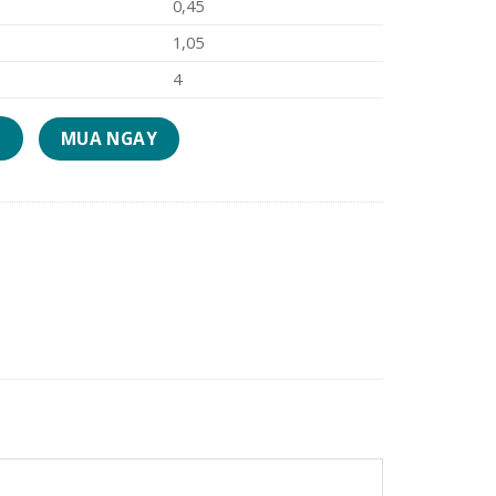
0,45
1,05
4
ronic - 1Group số lượng
MUA NGAY
G