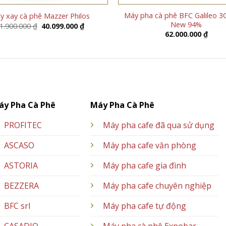
Máy pha cà phê BFC Galileo 3
y xay cà phê Mazzer Philos
New 94%
Giá
Giá
1.900.000
₫
40.099.000
₫
gốc
hiện
62.000.000
₫
là:
tại
41.900.000 ₫.
là:
40.099.000 ₫.
áy Pha Cà Phê
Máy Pha Cà Phê
PROFITEC
Máy pha cafe đã qua sử dụng
ASCASO
Máy pha cafe văn phòng
ASTORIA
Máy pha cafe gia đình
BEZZERA
Máy pha cafe chuyên nghiệp
BFC srl
Máy pha cafe tự động
CASADIO
Máy pha cà phê Expobar