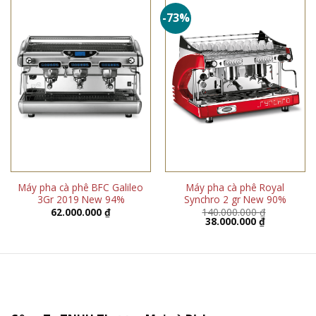
-73%
Máy pha cà phê BFC Galileo
Máy pha cà phê Royal
3Gr 2019 New 94%
Synchro 2 gr New 90%
62.000.000
₫
140.000.000
₫
Giá
Giá
38.000.000
₫
gốc
hiện
là:
tại
140.000.000 ₫.
là:
38.000.000 