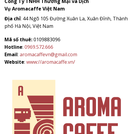
Công Ty TNHH Thương Mại và Dịch
Vụ
Aromacaffe
Việt Nam
Địa chỉ
: 44 Ngõ 105 Đường Xuân La, Xuân Đỉnh, Thành
phố Hà Nội, Việt Nam
Mã số thuê:
0109883096
Hotline
:
0969.572.666
Email
:
aromacaffevn@gmail.com
Website
:
www://aromacaffe.vn/