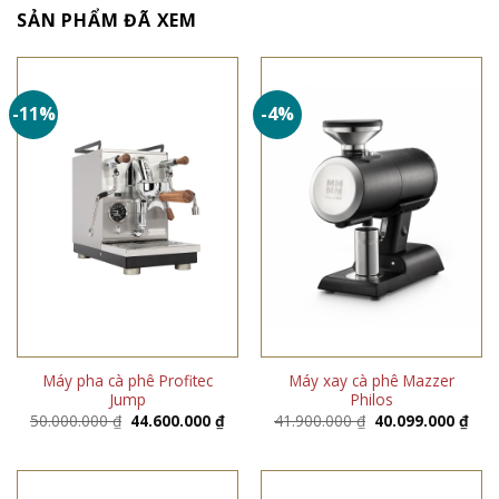
SẢN PHẨM ĐÃ XEM
-11%
-4%
Máy pha cà phê Profitec
Máy xay cà phê Mazzer
Jump
Philos
Giá
Giá
Giá
Giá
50.000.000
₫
44.600.000
₫
41.900.000
₫
40.099.000
₫
gốc
hiện
gốc
hiện
là:
tại
là:
tại
50.000.000 ₫.
là:
41.900.000 ₫.
là:
44.600.000 ₫.
40.0