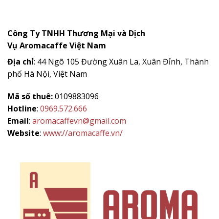
Công Ty TNHH Thương Mại và Dịch
Vụ
Aromacaffe
Việt Nam
Địa chỉ
: 44 Ngõ 105 Đường Xuân La, Xuân Đỉnh, Thành
phố Hà Nội, Việt Nam
Mã số thuê:
0109883096
Hotline
:
0969.572.666
Email
:
aromacaffevn@gmail.com
Website
:
www://aromacaffe.vn/