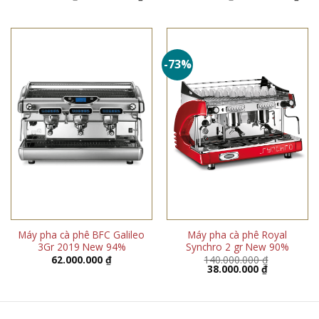
gốc
hiện
gốc
hiện
là:
tại
là:
tại
50.000.000 ₫.
là:
41.900.000 ₫.
là:
44.600.000 ₫.
40.0
-73%
Máy pha cà phê BFC Galileo
Máy pha cà phê Royal
3Gr 2019 New 94%
Synchro 2 gr New 90%
62.000.000
₫
140.000.000
₫
Giá
Giá
38.000.000
₫
gốc
hiện
là:
tại
140.000.000 ₫.
là:
38.000.000 