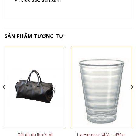
SẢN PHẨM TƯƠNG TỰ
Túi da du lịch XLVI
Ly espresso XLVI – 450cc