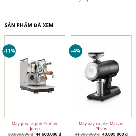
SẢN PHẨM ĐÃ XEM
-11%
-4%
Máy pha cà phê Profitec
Máy xay cà phê Mazzer
Jump
Philos
Giá
Giá
Giá
Giá
50.000.000
₫
44.600.000
₫
41.900.000
₫
40.099.000
₫