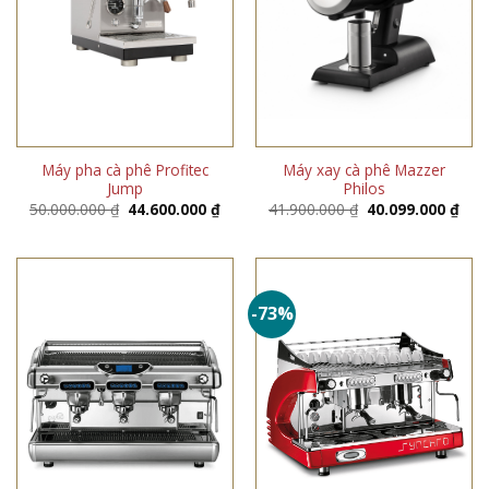
Máy pha cà phê Profitec
Máy xay cà phê Mazzer
Jump
Philos
Giá
Giá
Giá
Giá
50.000.000
₫
44.600.000
₫
41.900.000
₫
40.099.000
₫
gốc
hiện
gốc
hiện
là:
tại
là:
tại
50.000.000 ₫.
là:
41.900.000 ₫.
là:
44.600.000 ₫.
40.0
-73%