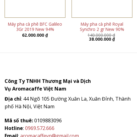
Máy pha cà phê BFC Galileo
Máy pha cà phê Royal
3Gr 2019 New 94%
Synchro 2 gr New 90%
62.000.000
₫
140.000.000
₫
Giá
Giá
38.000.000
₫
gốc
hiện
là:
tại
140.000.000 ₫.
là:
38.000.000 
Công Ty TNHH Thương Mại và Dịch
Vụ
Aromacaffe
Việt Nam
Địa chỉ
: 44 Ngõ 105 Đường Xuân La, Xuân Đỉnh, Thành
phố Hà Nội, Việt Nam
Mã số thuê:
0109883096
Hotline
:
0969.572.666
Email
:
aromacaffevn@gmail.com