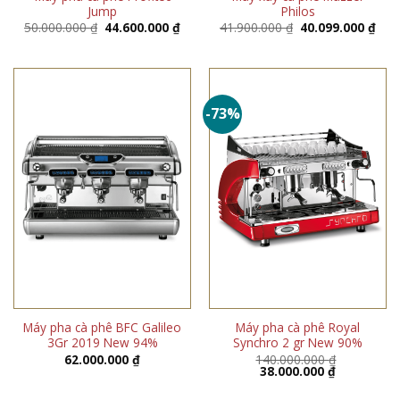
Jump
Philos
Giá
Giá
Giá
Giá
50.000.000
₫
44.600.000
₫
41.900.000
₫
40.099.000
₫
gốc
hiện
gốc
hiện
là:
tại
là:
tại
50.000.000 ₫.
là:
41.900.000 ₫.
là:
44.600.000 ₫.
40.0
-73%
Máy pha cà phê BFC Galileo
Máy pha cà phê Royal
3Gr 2019 New 94%
Synchro 2 gr New 90%
62.000.000
₫
140.000.000
₫
Giá
Giá
38.000.000
₫
gốc
hiện
là:
tại