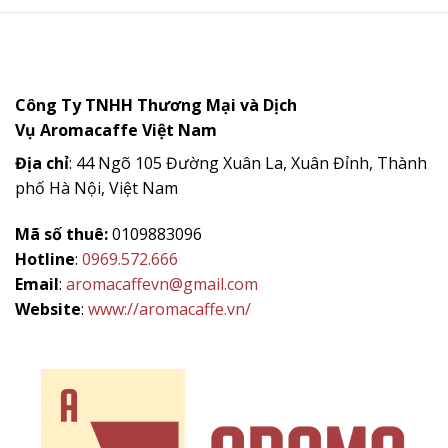
140.000.000 ₫.
là:
38.000.000 
Công Ty TNHH Thương Mại và Dịch
Vụ
Aromacaffe
Việt Nam
Địa chỉ
: 44 Ngõ 105 Đường Xuân La, Xuân Đỉnh, Thành
phố Hà Nội, Việt Nam
Mã số thuê:
0109883096
Hotline
:
0969.572.666
Email
:
aromacaffevn@gmail.com
Website
:
www://aromacaffe.vn/