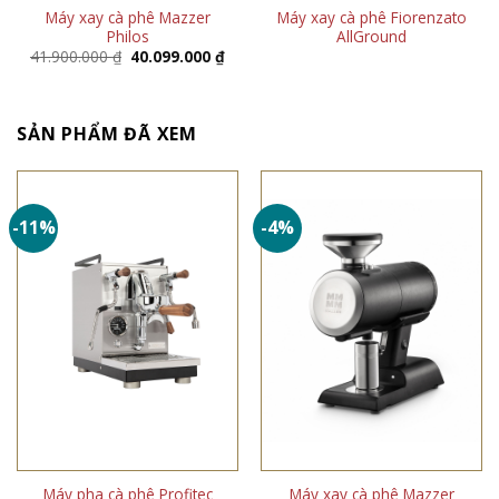
Máy xay cà phê Mazzer
Máy xay cà phê Fiorenzato
Philos
AllGround
Giá
Giá
41.900.000
₫
40.099.000
₫
gốc
hiện
là:
tại
41.900.000 ₫.
là:
40.099.000 ₫.
SẢN PHẨM ĐÃ XEM
-11%
-4%
Máy pha cà phê Profitec
Máy xay cà phê Mazzer