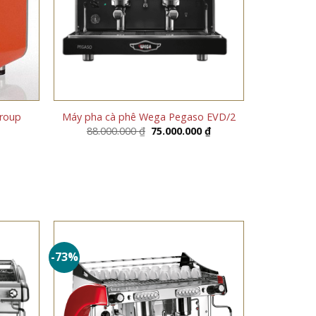
roup
Máy pha cà phê Wega Pegaso EVD/2
Giá
Giá
88.000.000
₫
75.000.000
₫
gốc
hiện
là:
tại
88.000.000 ₫.
là:
75.000.000 ₫.
-73%