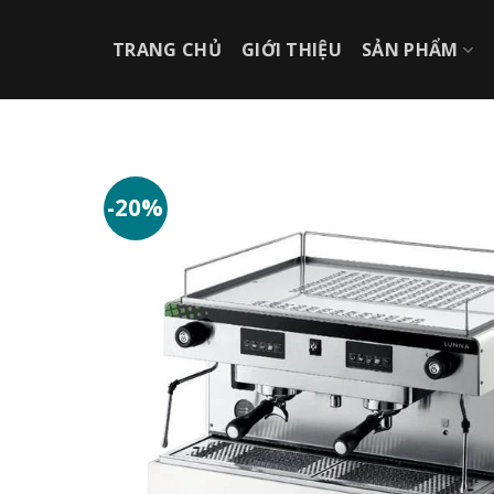
Chuyển
đến
TRANG CHỦ
GIỚI THIỆU
SẢN PHẨM
nội
dung
-20%