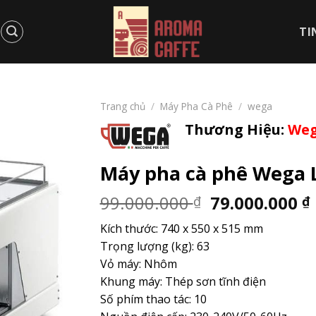
TI
Trang chủ
/
Máy Pha Cà Phê
/
wega
Thương Hiệu:
We
Máy pha cà phê Wega 
Giá
99.000.000
79.000.000
₫
₫
gốc
Kích thước: 740 x 550 x 515 mm
là:
Trọng lượng (kg): 63
99.000.000 ₫
Vỏ máy: Nhôm
Khung máy: Thép sơn tĩnh điện
Số phím thao tác: 10