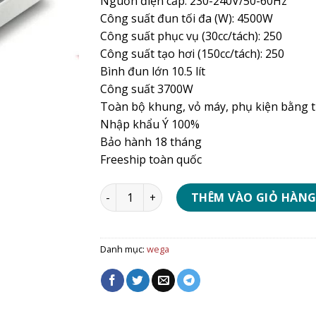
Nguồn điện cấp: 230-240V/50-60Hz
Công suất đun tối đa (W): 4500W
Công suất phục vụ (30cc/tách): 250
Công suất tạo hơi (150cc/tách): 250
Bình đun lớn 10.5 lít
Công suất 3700W
Toàn bộ khung, vỏ máy, phụ kiện bằng 
Nhập khẩu Ý 100%
Bảo hành 18 tháng
Freeship toàn quốc
Máy pha cà phê Wega Lunna 2 Group số l
THÊM VÀO GIỎ HÀN
Danh mục:
wega