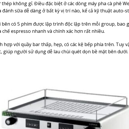
ừ thép không gỉ. Điều đặc biệt ở các dòng máy pha cà phê W
a đánh sữa dễ dàng ở bất kỳ vị trí nào, kể cả kỹ thuật auto-s
bên có 5 phím được lập trình độc lập trên mỗi group, bao 
ha chế espresso nhanh và chính xác hơn rất nhiều.
 hợp với quầy bar thấp, hẹp, có các kệ bếp phía trên. Tuy vậ
, giúp người sử dụng dễ lau chùi quét dọn bề mặt bên dưới.