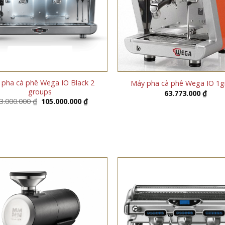
pha cà phê Wega IO Black 2
Máy pha cà phê Wega IO 1g
groups
63.773.000
₫
Giá
Giá
3.000.000
₫
105.000.000
₫
gốc
hiện
là:
tại
143.000.000 ₫.
là:
105.000.000 ₫.