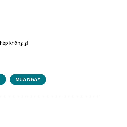
thép không gỉ
ượng
MUA NGAY
G