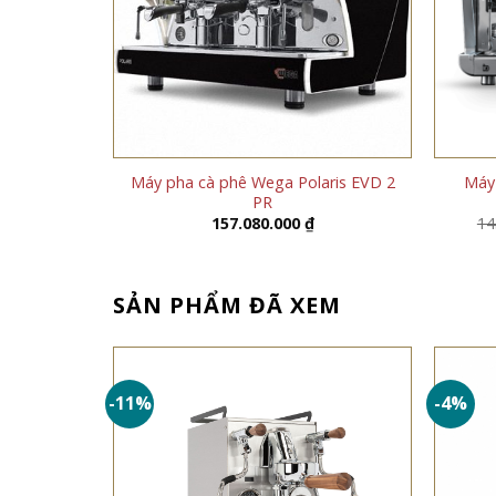
a Vintage
Máy pha cà phê Wega Polaris EVD 2
Máy 
PR
157.080.000
₫
14
SẢN PHẨM ĐÃ XEM
-11%
-4%