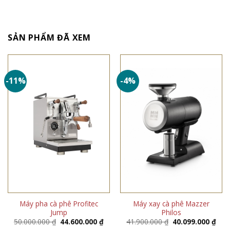
SẢN PHẨM ĐÃ XEM
-11%
-4%
Máy pha cà phê Profitec
Máy xay cà phê Mazzer
Jump
Philos
Giá
Giá
Giá
Giá
50.000.000
₫
44.600.000
₫
41.900.000
₫
40.099.000
₫
gốc
hiện
gốc
hiện