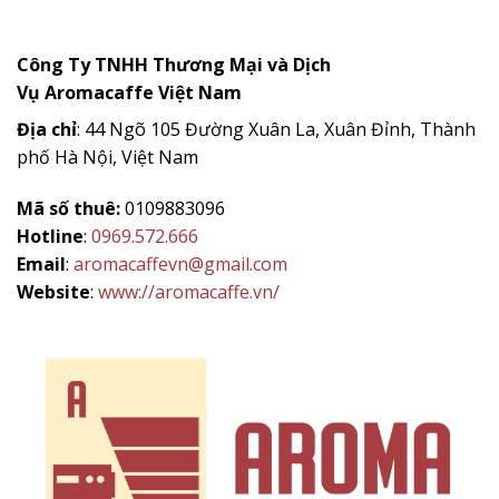
Công Ty TNHH Thương Mại và Dịch
Vụ
Aromacaffe
Việt Nam
Địa chỉ
: 44 Ngõ 105 Đường Xuân La, Xuân Đỉnh, Thành
phố Hà Nội, Việt Nam
Mã số thuê:
0109883096
Hotline
:
0969.572.666
Email
:
aromacaffevn@gmail.com
Website
:
www://aromacaffe.vn/