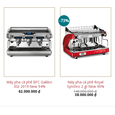
là:
tại
là:
tại
50.000.000 ₫.
là:
41.900.000 ₫.
là:
44.600.000 ₫.
40.0
-73%
Máy pha cà phê BFC Galileo
Máy pha cà phê Royal
3Gr 2019 New 94%
Synchro 2 gr New 90%
62.000.000
₫
140.000.000
₫
Giá
Giá
38.000.000
₫
gốc
hiện
là:
tại
140.000.000 ₫.
là:
38.000.000 