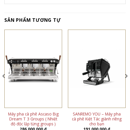
SẢN PHẨM TƯƠNG TỰ
Máy pha cà phê Ascaso Big
SANREMO YOU – Máy pha
Dream T 3 Groups ( Nhiệt
cà phê Kiệt Tác giành riêng
độ độc lập từng groups )
cho bạn
286.000.000
₫
191.000.000
₫