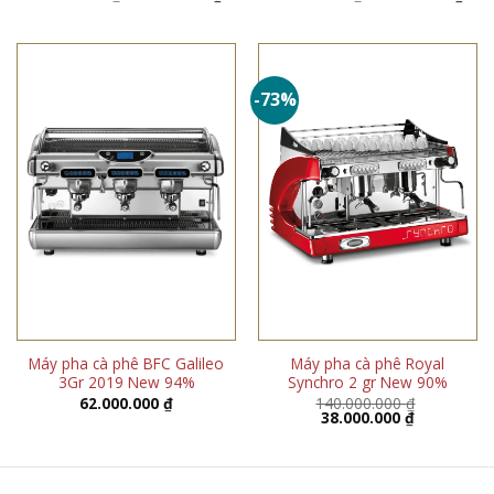
gốc
hiện
gốc
hiện
là:
tại
là:
tại
50.000.000 ₫.
là:
41.900.000 ₫.
là:
44.600.000 ₫.
40.0
-73%
Máy pha cà phê BFC Galileo
Máy pha cà phê Royal
3Gr 2019 New 94%
Synchro 2 gr New 90%
62.000.000
₫
140.000.000
₫
Giá
Giá
38.000.000
₫
gốc
hiện
là:
tại
140.000.000 ₫.
là:
38.000.000 