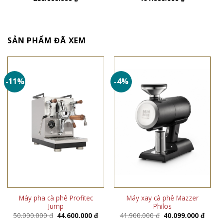
SẢN PHẨM ĐÃ XEM
-11%
-4%
Máy pha cà phê Profitec
Máy xay cà phê Mazzer
Jump
Philos
Giá
Giá
Giá
Giá
50.000.000
₫
44.600.000
₫
41.900.000
₫
40.099.000
₫