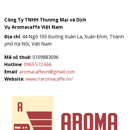
Công Ty TNHH Thương Mại và Dịch
Vụ
Aromacaffe
Việt Nam
Địa chỉ
: 44 Ngõ 105 Đường Xuân La, Xuân Đỉnh, Thành
phố Hà Nội, Việt Nam
Mã số thuê:
0109883096
Hotline
:
0969.572.666
Email
:
aromacaffevn@gmail.com
Website
:
www://aromacaffe.vn/