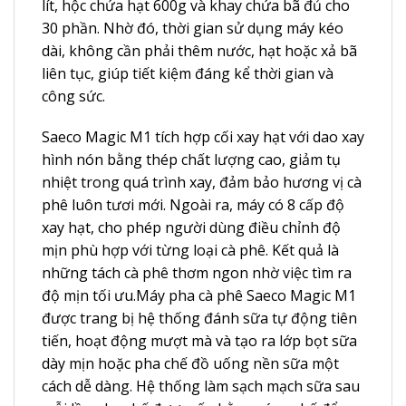
lít, hộc chứa hạt 600g và khay chứa bã đủ cho
30 phần. Nhờ đó, thời gian sử dụng máy kéo
dài, không cần phải thêm nước, hạt hoặc xả bã
liên tục, giúp tiết kiệm đáng kể thời gian và
công sức.
Saeco Magic M1 tích hợp cối xay hạt với dao xay
hình nón bằng thép chất lượng cao, giảm tụ
nhiệt trong quá trình xay, đảm bảo hương vị cà
phê luôn tươi mới. Ngoài ra, máy có 8 cấp độ
xay hạt, cho phép người dùng điều chỉnh độ
mịn phù hợp với từng loại cà phê. Kết quả là
những tách cà phê thơm ngon nhờ việc tìm ra
độ mịn tối ưu.Máy pha cà phê Saeco Magic M1
được trang bị hệ thống đánh sữa tự động tiên
tiến, hoạt động mượt mà và tạo ra lớp bọt sữa
dày mịn hoặc pha chế đồ uống nền sữa một
cách dễ dàng. Hệ thống làm sạch mạch sữa sau