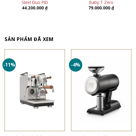
Steel Duo PID
Baby T Zero
44.200.000
₫
79.000.000
₫
SẢN PHẨM ĐÃ XEM
-11%
-4%