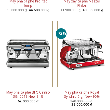
Máy pha cà phê Profitec
Máy xay cà phê Mazzer
Jump
Philos
Giá
Giá
Giá
Giá
50.000.000
₫
44.600.000
₫
41.900.000
₫
40.099.000
₫
gốc
hiện
gốc
hiện
là:
tại
là:
tại
50.000.000 ₫.
là:
41.900.000 ₫.
là:
44.600.000 ₫.
40.0
-73%
Máy pha cà phê BFC Galileo
Máy pha cà phê Royal
3Gr 2019 New 94%
Synchro 2 gr New 90%
62.000.000
₫
140.000.000
₫
Giá
Giá
38.000.000
₫
gốc
hiện