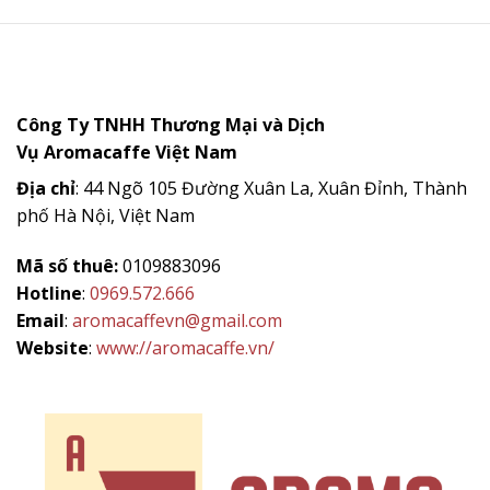
là:
tại
140.000.000 ₫.
là:
38.000.000 
Công Ty TNHH Thương Mại và Dịch
Vụ
Aromacaffe
Việt Nam
Địa chỉ
: 44 Ngõ 105 Đường Xuân La, Xuân Đỉnh, Thành
phố Hà Nội, Việt Nam
Mã số thuê:
0109883096
Hotline
:
0969.572.666
Email
:
aromacaffevn@gmail.com
Website
:
www://aromacaffe.vn/