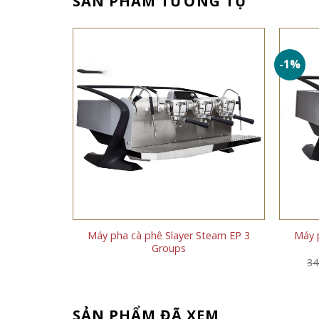
SẢN PHẨM TƯƠNG TỰ
-1%
spresso 1
Máy pha cà phê Slayer Steam EP 3
Máy 
Groups
Giá
0.000
₫
34
hiện
tại
.000 ₫.
là:
228.000.000 ₫.
SẢN PHẨM ĐÃ XEM