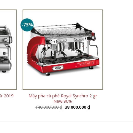
-73%
Gr 2019
Máy pha cà phê Royal Synchro 2 gr
New 90%
Giá
Giá
140.000.000
₫
38.000.000
₫
gốc
hiện
là:
tại
140.000.000 ₫.
là:
38.000.000 ₫.