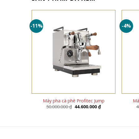
-11%
-4%
Máy pha cà phê Profitec Jump
Má
Giá
Giá
50.000.000
₫
44.600.000
₫
4
gốc
hiện
là:
tại
50.000.000 ₫.
là:
44.600.000 ₫.