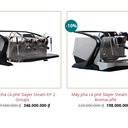
-10%
pha cà phê Slayer Steam EP 2
Máy pha cà phê Slayer Steam 
Groups
Aromacaffe
Giá
Giá
Giá
9.000.000
₫
346.000.000
₫
220.000.000
₫
198.000.0
gốc
hiện
gốc
là:
tại
là:
349.000.000 ₫.
là:
220.000.000
346.000.000 ₫.