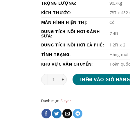
TRỌNG LƯỢNG:
90.7Kg
KÍCH THƯỚC:
787 x 432
MÀN HÌNH HIỆN THỊ:
Có
DUNG TÍCH NỒI HƠI ĐÁNH
7.4lít
SỮA:
DUNG TÍCH NỒI HƠI CÀ PHÊ:
1.2lít x 2
TÌNH TRẠNG:
Hàng mới
KHU VỰC VẬN CHUYỂN:
Toàn quố
Máy pha cà phê Slayer Espresso V3 2 Grou
THÊM VÀO GIỎ HÀN
Danh mục:
Slayer