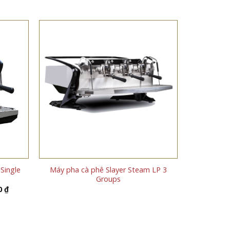
Single
Máy pha cà phê Slayer Steam LP 3
Groups
Giá
00
₫
hiện
tại
 ₫.
là:
198.000.000 ₫.