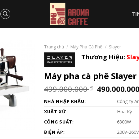
TI
Trang chủ
/
Máy Pha Cà Phê
/
Slayer
Thương Hiệu:
Sla
Máy pha cà phê Slayer
Giá
499.000.000
490.000.00
₫
gốc
NHÀ NHẬP KHẨU:
là:
Công ty A
499.000.000
XUẤT XỨ:
Hoa Kỳ
CÔNG SUẤT:
6300W
ĐIỆN ÁP:
200V-260V