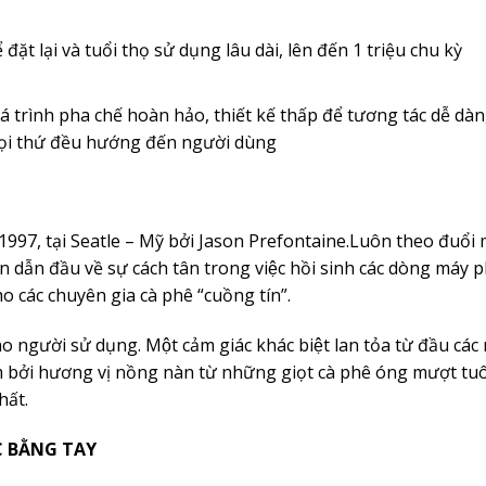
ặt lại và tuổi thọ sử dụng lâu dài, lên đến 1 triệu chu kỳ
 trình pha chế hoàn hảo, thiết kế thấp để tương tác dễ dàn
 mọi thứ đều hướng đến người dùng
7, tại Seatle – Mỹ bởi Jason Prefontaine.Luôn theo đuổi một 
n dẫn đầu về sự cách tân trong việc hồi sinh các dòng máy
 cho các chuyên gia cà phê “cuồng tín”.
 người sử dụng. Một cảm giác khác biệt lan tỏa từ đầu các
́m bởi hương vị nồng nàn từ những giọt cà phê óng mượt t
hất.
́C BẰNG TAY