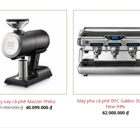
Máy pha cà phê BFC Galileo 3
y xay cà phê Mazzer Philos
New 94%
Giá
Giá
1.900.000
₫
40.099.000
₫
gốc
hiện
62.000.000
₫
là:
tại
41.900.000 ₫.
là:
40.099.000 ₫.