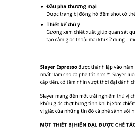
Đầu pha thương mại
Được trang bị đồng hồ đếm shot có thể đ
Thiết kế chú ý
Gương xem chiết xuất giúp quan sát quá
tạo cảm giác thoải mái khi sử dụng –
Slayer Espresso
được thành lập vào năm 199
nhất : làm cho cà phê tốt hơn ™. Slayer luô
cấp tiến, có tầm nhìn vượt thời đại dành
Slayer mang đến một trải nghiệm thú vị cho
khứu giác chợt bừng tỉnh khi bị xâm chiê
vị giác của những tín đồ cà phê sành sỏi n
MỘT THIẾT BỊ HIỆN ĐẠI, ĐƯỢC CHẾ TA