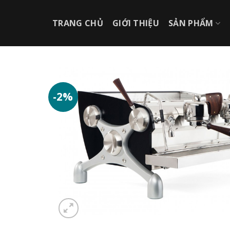
Chuyển
đến
TRANG CHỦ
GIỚI THIỆU
SẢN PHẨM
nội
dung
-2%