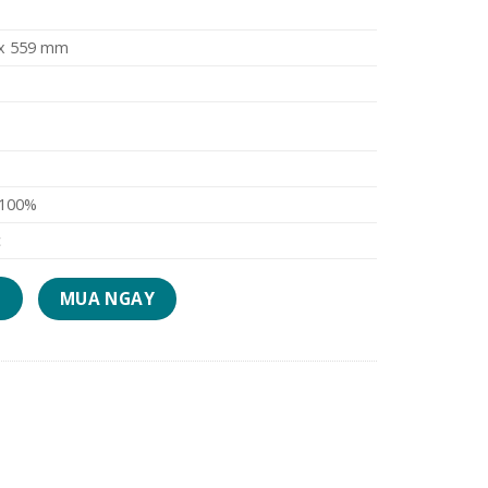
 x 559 mm
 100%
c
p số lượng
MUA NGAY
G