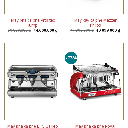
Máy pha cà phê Profitec
Máy xay cà phê Mazzer
Jump
Philos
Giá
Giá
Giá
Giá
50.000.000
₫
44.600.000
₫
41.900.000
₫
40.099.000
₫
gốc
hiện
gốc
hiện
là:
tại
là:
tại
50.000.000 ₫.
là:
41.900.000 ₫.
là:
44.600.000 ₫.
40.0
-73%
Máy pha cà phê BFC Galileo
Máy pha cà phê Royal