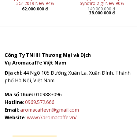
3Gr 2019 New 94%
Synchro 2 gr New 90%
62.000.000
₫
140.000.000
₫
Giá
Giá
38.000.000
₫
gốc
hiện
là:
tại
140.000.000 ₫.
là:
38.000.000 
Công Ty TNHH Thương Mại và Dịch
Vụ
Aromacaffe
Việt Nam
Địa chỉ
: 44 Ngõ 105 Đường Xuân La, Xuân Đỉnh, Thành
phố Hà Nội, Việt Nam
Mã số thuê:
0109883096
Hotline
:
0969.572.666
Email
:
aromacaffevn@gmail.com
Website
:
www://aromacaffe.vn/