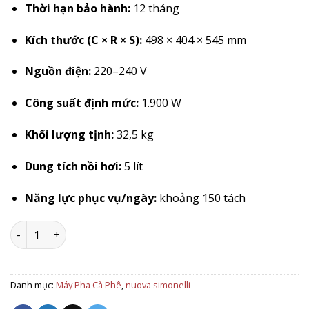
Thời hạn bảo hành:
12 tháng
Kích thước (C × R × S):
498 × 404 × 545 mm
Nguồn điện:
220–240 V
Công suất định mức:
1.900 W
Khối lượng tịnh:
32,5 kg
Dung tích nồi hơi:
5 lít
Năng lực phục vụ/ngày:
khoảng 150 tách
Máy pha cà phê Nuova Simonelli Appia Life 1Gr Vol số lượn
Danh mục:
Máy Pha Cà Phê
,
nuova simonelli