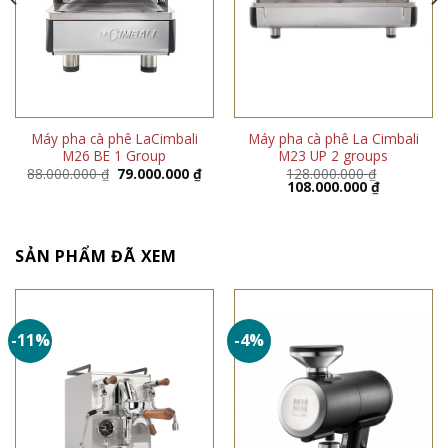
Máy pha cà phê LaCimbali
Máy pha cà phê La Cimbali
M26 BE 1 Group
M23 UP 2 groups
Giá
Giá
88.000.000
₫
79.000.000
₫
128.000.000
₫
gốc
hiện
Giá
Giá
108.000.000
₫
là:
tại
gốc
hiện
88.000.000 ₫.
là:
là:
tại
79.000.000 ₫.
128.000.000 ₫.
là:
108.000.00
SẢN PHẨM ĐÃ XEM
-11%
-4%