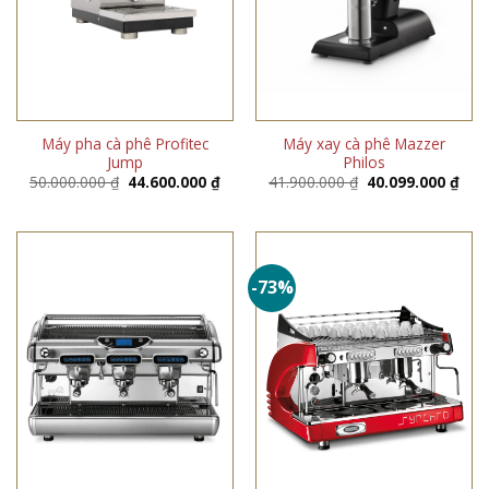
Máy pha cà phê Profitec
Máy xay cà phê Mazzer
Jump
Philos
Giá
Giá
Giá
Giá
50.000.000
₫
44.600.000
₫
41.900.000
₫
40.099.000
₫
gốc
hiện
gốc
hiện
là:
tại
là:
tại
50.000.000 ₫.
là:
41.900.000 ₫.
là:
44.600.000 ₫.
40.0
-73%