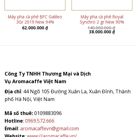
Máy pha cà phê BFC Galileo
Máy pha cà phê Royal
3Gr 2019 New 94%
Synchro 2 gr New 90%
62.000.000
₫
140.000.000
₫
Giá
Giá
38.000.000
₫
gốc
hiện
là:
tại
140.000.000 ₫.
là:
38.000.000 
Công Ty TNHH Thương Mại và Dịch
Vụ
Aromacaffe
Việt Nam
Địa chỉ
: 44 Ngõ 105 Đường Xuân La, Xuân Đỉnh, Thành
phố Hà Nội, Việt Nam
Mã số thuê:
0109883096
Hotline
:
0969.572.666
Email
:
aromacaffevn@gmail.com
Website
:
www://aromacaffe.vn/