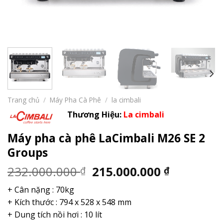
Trang chủ
/
Máy Pha Cà Phê
/
la cimbali
Thương Hiệu:
La cimbali
Máy pha cà phê LaCimbali M26 SE 2
Groups
Giá
Giá
232.000.000
215.000.000
₫
₫
gốc
hiện
+ Cân nặng : 70kg
là:
tại
+ Kích thước : 794 x 528 x 548 mm
232.000.000 ₫.
là:
+ Dung tích nồi hơi : 10 lít
215.000.0