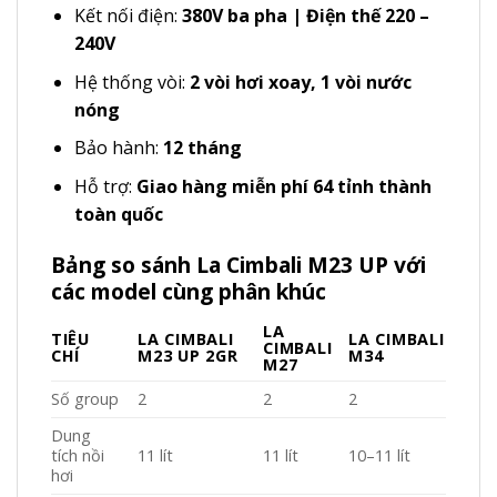
Kết nối điện:
380V ba pha | Điện thế 220 –
240V
Hệ thống vòi:
2 vòi hơi xoay, 1 vòi nước
nóng
Bảo hành:
12 tháng
Hỗ trợ:
Giao hàng miễn phí 64 tỉnh thành
toàn quốc
Bảng so sánh La Cimbali M23 UP với
các model cùng phân khúc
LA
TIÊU
LA CIMBALI
LA CIMBALI
CIMBALI
CHÍ
M23 UP 2GR
M34
M27
Số group
2
2
2
Dung
tích nồi
11 lít
11 lít
10–11 lít
hơi