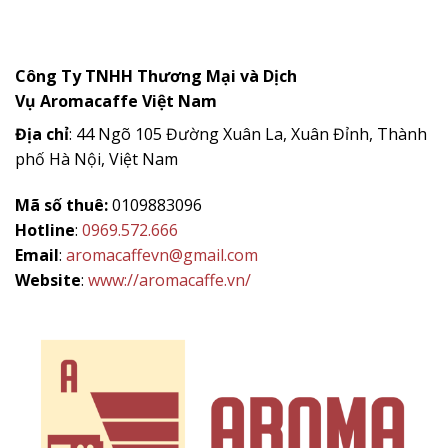
Công Ty TNHH Thương Mại và Dịch
Vụ
Aromacaffe
Việt Nam
Địa chỉ
: 44 Ngõ 105 Đường Xuân La, Xuân Đỉnh, Thành
phố Hà Nội, Việt Nam
Mã số thuê:
0109883096
Hotline
:
0969.572.666
Email
:
aromacaffevn@gmail.com
Website
:
www://aromacaffe.vn/