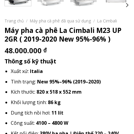
Trang chủ
/
Máy pha cà phê đã qua sử dụng
/
La Cimbali
Máy pha cà phê La Cimbali M23 UP
2GR ( 2019-2020 New 95%-96% )
48.000.000
₫
Thông số kỹ thuật
Xuất xứ:
Italia
Tình trạng:
New 95%–96% (2019–2020)
Kích thước:
820 x 518 x 552 mm
Khối lượng tịnh:
86 kg
Dung tích nồi hơi:
11 lít
Công suất:
4100 – 4800 W
Kết nối điện:
380V ba pha | Điện thế 220 – 240V