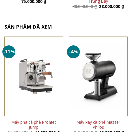
Trưng Bày
75.000.000
₫
Giá
Giá
30.000.000
₫
28.000.000
₫
gốc
hiện
là:
tại
30.000.000 ₫.
là:
28.0
SẢN PHẨM ĐÃ XEM
-11%
-4%
Máy pha cà phê Profitec
Máy xay cà phê Mazzer
Jump
Philos