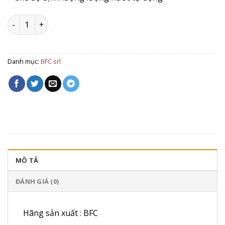
Máy Pha Cà Phê BFC GRAN DOGE 2G/11/EL số lượng
Danh mục:
BFC srl
MÔ TẢ
ĐÁNH GIÁ (0)
Hãng sản xuất : BFC