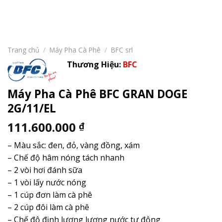
Trang chủ
/
Máy Pha Cà Phê
/
BFC srl
Thương Hiệu:
BFC
Máy Pha Cà Phê BFC GRAN DOGE
2G/11/EL
111.600.000
₫
– Màu sắc: đen, đỏ, vàng đồng, xám
– Chế độ hâm nóng tách nhanh
– 2 vòi hơi đánh sữa
– 1 vòi lấy nước nóng
– 1 cúp đơn làm cà phê
– 2 cúp đôi làm cà phê
– Chế độ định lượng lượng nước tự động