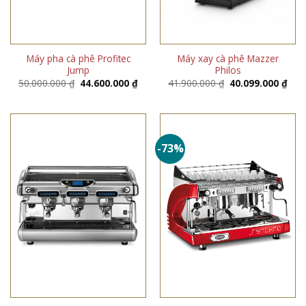
Máy pha cà phê Profitec
Máy xay cà phê Mazzer
Jump
Philos
Giá
Giá
Giá
Giá
50.000.000
₫
44.600.000
₫
41.900.000
₫
40.099.000
₫
gốc
hiện
gốc
hiện
là:
tại
là:
tại
50.000.000 ₫.
là:
41.900.000 ₫.
là:
44.600.000 ₫.
40.0
-73%