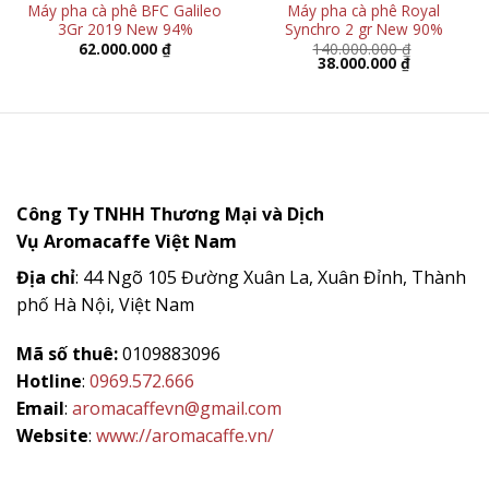
Máy pha cà phê BFC Galileo
Máy pha cà phê Royal
3Gr 2019 New 94%
Synchro 2 gr New 90%
62.000.000
₫
140.000.000
₫
Giá
Giá
38.000.000
₫
gốc
hiện
là:
tại
140.000.000 ₫.
là:
38.000.000 
Công Ty TNHH Thương Mại và Dịch
Vụ
Aromacaffe
Việt Nam
Địa chỉ
: 44 Ngõ 105 Đường Xuân La, Xuân Đỉnh, Thành
phố Hà Nội, Việt Nam
Mã số thuê:
0109883096
Hotline
:
0969.572.666
Email
:
aromacaffevn@gmail.com
Website
:
www://aromacaffe.vn/