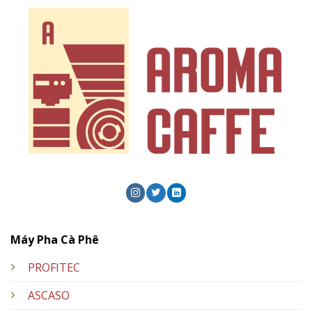
Máy Pha Cà Phê
PROFITEC
ASCASO